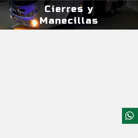
Cierres y
Estás aquí:
Manecillas
CHAPA CABINA ESPANOL SIN RESBALON
Cod.0020006000023
MANIJA PUERTA CONDUCTOR CON ESCUDO Y
LLAVE Cod.0020028000026