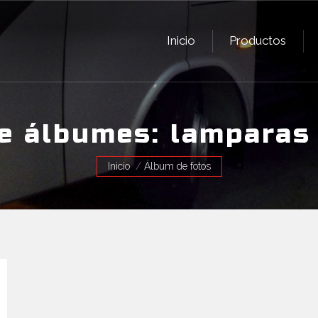
Inicio
Productos
Inicio
Productos
de álbumes:
lamparas 
Estás aquí:
Inicio
Álbum de fotos